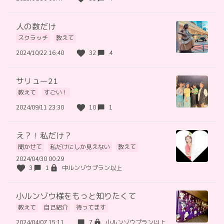
人の数だけ
スクラッチ
教えて
2024/10/22 16:40
32
4
サリュー21
教えて
すごい！
2024/09/11 23:30
10
1
え？！私だけ？
聞かせて
私だけにしか見えない
教えて
2024/04/30 00:29
3
1
中ルンゾウプラン以上
小ルンゾウ様をもっと知りたくて
教えて
自己紹介
待ってます
2024/04/07 15:11
7
小ルンゾウプラン以上