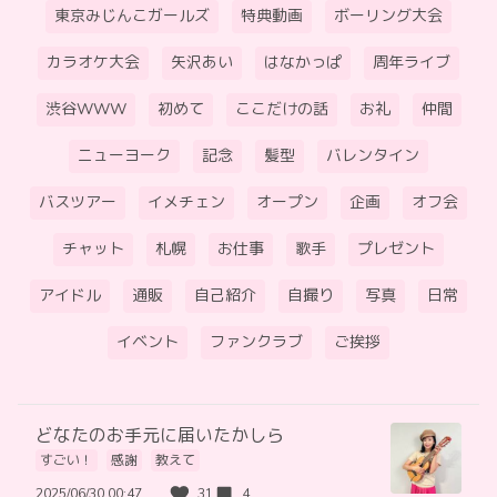
東京みじんこガールズ
特典動画
ボーリング大会
カラオケ大会
矢沢あい
はなかっぱ
周年ライブ
渋谷WWW
初めて
ここだけの話
お礼
仲間
ニューヨーク
記念
髪型
バレンタイン
バスツアー
イメチェン
オープン
企画
オフ会
チャット
札幌
お仕事
歌手
プレゼント
アイドル
通販
自己紹介
自撮り
写真
日常
イベント
ファンクラブ
ご挨拶
どなたのお手元に届いたかしら
すごい！
感謝
教えて
2025/06/30 00:47
31
4