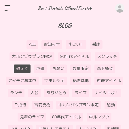
ロ
Rumi Shishido Official Fanclub
BLOG
ALL
お知らせ
すごい！
感謝
大ルンゾウプラン限定
90年代アイドル
スクラッチ
教えて
声優
お願い
数量限定
森下純菜
アイデア募集中
掟ポルシェ
秘密基地
声優アイドル
ランチ
入会
ありがとう
ライブ
ナイショよ！
ご招待
宮前真樹
中ルンゾウプラン限定
感動
先輩のライブ
80年代アイドル
中ルンゾウ