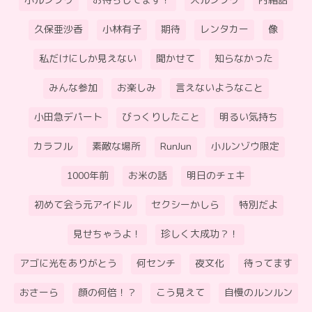
小ルンゾウ
お待ちしてます！
大ルンゾウ
内緒話
久保亜沙香
小林有子
期待
レンタカー
像
私だけにしか見えない
聞かせて
知らなかった
みんな参加
お楽しみ
言えないようなこと
小田急デパート
びっくりしたこと
明るい気持ち
カラフル
素敵な場所
RunJun
小ルンゾウ限定
1000年前
お米の話
明日のチェキ
初めて会う元アイドル
セクシーかしら
特別だよ
見せちゃうよ！
珍しく大成功？！
アゴに光をありがとう
何センチ
夜文化
待ってます
おさーら
顔の何倍！？
こう見えて
自慢のルンルン