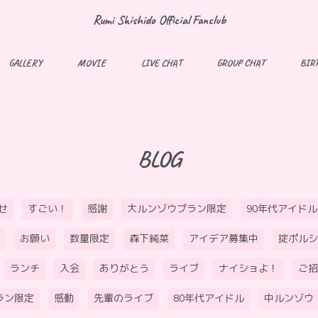
Rumi Shishido Official Fanclub
GALLERY
MOVIE
LIVE CHAT
GROUP CHAT
BIR
BLOG
せ
すごい！
感謝
大ルンゾウプラン限定
90年代アイドル
お願い
数量限定
森下純菜
アイデア募集中
掟ポルシ
ランチ
入会
ありがとう
ライブ
ナイショよ！
ご招
ラン限定
感動
先輩のライブ
80年代アイドル
中ルンゾウ