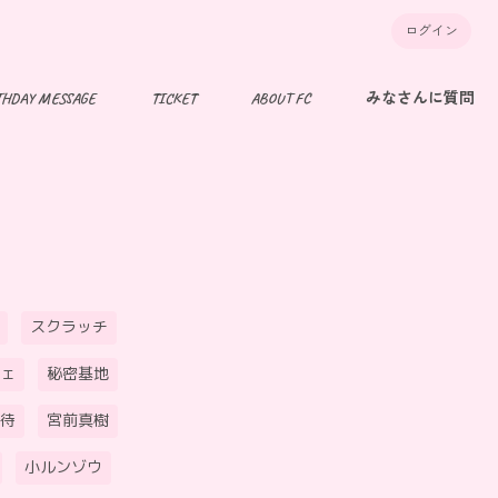
ログイン
THDAY MESSAGE
TICKET
ABOUT FC
みなさんに質問
スクラッチ
ェ
秘密基地
待
宮前真樹
小ルンゾウ