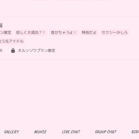
備
ン限定
珍しく大成功？！
見せちゃうよ！
特別だよ
セクシーかしら
会う元アイドル
05
大ルンゾウプラン限定
GALLERY
MOVIE
LIVE CHAT
GROUP CHAT
BIR