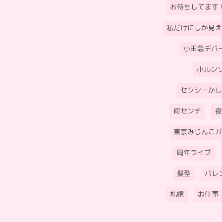
お待ちしてます
私だけにしか見え
小田急デパ
小ルン
セクシーかし
何センチ
夜
東京みじんこガ
周年ライブ
髪型
バレ
札幌
お仕事