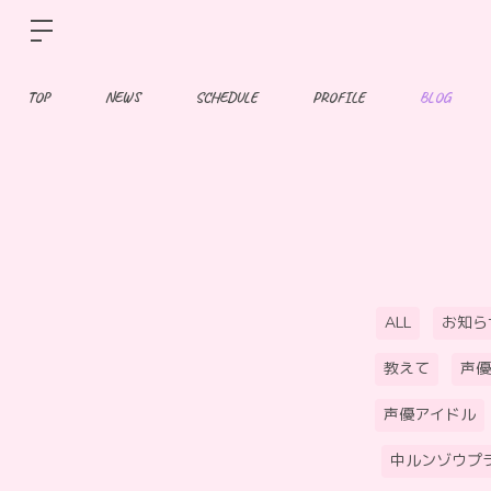
TOP
NEWS
SCHEDULE
PROFILE
BLOG
ALL
お知ら
教えて
声優
声優アイドル
中ルンゾウプ