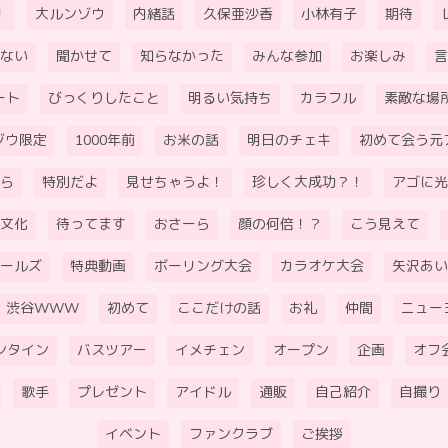
！
大ルンゾウ
内緒話
久保亜沙香
小林有子
期待
ない
聞かせて
知らなかった
みんな参加
お楽しみ
言
ート
びっくりしたこと
明るい気持ち
カラフル
素敵な場
ゾウ限定
1000年前
お米の話
明日のチェキ
初めて会う元
ら
特別だよ
見せちゃうよ！
珍しく大成功？！
アゴに光
文化
待ってます
おさーら
顔の何倍！？
こう見えて
ールズ
特典動画
ボーリング大会
カラオケ大会
矢沢あい
渋谷WWW
初めて
ここだけの話
お礼
仲間
ニュー
ンタイン
バスツアー
イメチェン
オープン
企画
オフ
歌手
プレゼント
アイドル
通販
自己紹介
自撮り
イベント
ファンクラブ
ご挨拶