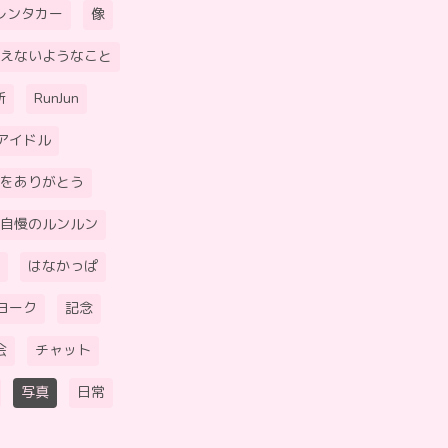
レンタカー
像
えないようなこと
所
RunJun
アイドル
をありがとう
自慢のルンルン
はなかっぱ
ヨーク
記念
会
チャット
写真
日常