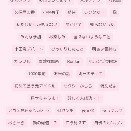
小ルンゾウ
お待ちしてます！
大ルンゾウ
内緒話
久保亜沙香
小林有子
期待
レンタカー
像
私だけにしか見えない
聞かせて
知らなかった
みんな参加
お楽しみ
言えないようなこと
小田急デパート
びっくりしたこと
明るい気持ち
カラフル
素敵な場所
RunJun
小ルンゾウ限定
1000年前
お米の話
明日のチェキ
初めて会う元アイドル
セクシーかしら
特別だよ
見せちゃうよ！
珍しく大成功？！
アゴに光をありがとう
何センチ
夜文化
待ってます
おさーら
顔の何倍！？
こう見えて
自慢のルンルン