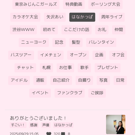
東京みじんこガールズ
特典動画
ボーリング大会
カラオケ大会
矢沢あい
はなかっぱ
周年ライブ
渋谷WWW
初めて
ここだけの話
お礼
仲間
ニューヨーク
記念
髪型
バレンタイン
バスツアー
イメチェン
オープン
企画
オフ会
チャット
札幌
お仕事
歌手
プレゼント
アイドル
通販
自己紹介
自撮り
写真
日常
イベント
ファンクラブ
ご挨拶
ありがとうございました！
すごい！
感謝
声優
はなかっぱ
2025/09/29 15:05
320
8