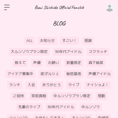
ロ
Rumi Shishido Official Fanclub
BLOG
ALL
お知らせ
すごい！
感謝
大ルンゾウプラン限定
90年代アイドル
スクラッチ
教えて
声優
お願い
数量限定
森下純菜
アイデア募集中
掟ポルシェ
秘密基地
声優アイドル
ランチ
入会
ありがとう
ライブ
ナイショよ！
ご招待
宮前真樹
中ルンゾウプラン限定
感動
先輩のライブ
80年代アイドル
中ルンゾウ