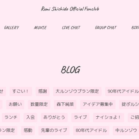
Rumi Shishido Official Fanclub
GALLERY
MOVIE
LIVE CHAT
GROUP CHAT
BIR
BLOG
せ
すごい！
感謝
大ルンゾウプラン限定
90年代アイドル
お願い
数量限定
森下純菜
アイデア募集中
掟ポルシ
ランチ
入会
ありがとう
ライブ
ナイショよ！
ご招
ラン限定
感動
先輩のライブ
80年代アイドル
中ルンゾウ