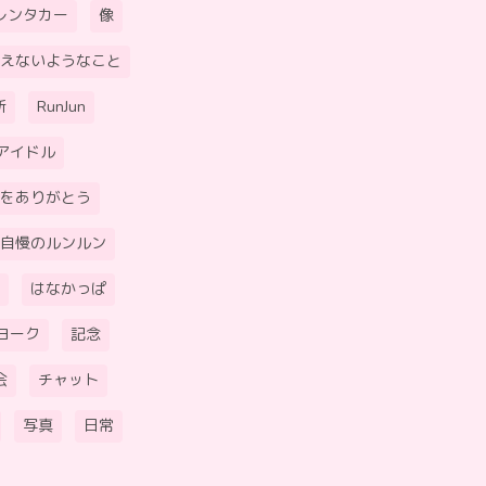
レンタカー
像
えないようなこと
所
RunJun
アイドル
をありがとう
自慢のルンルン
はなかっぱ
ヨーク
記念
会
チャット
写真
日常