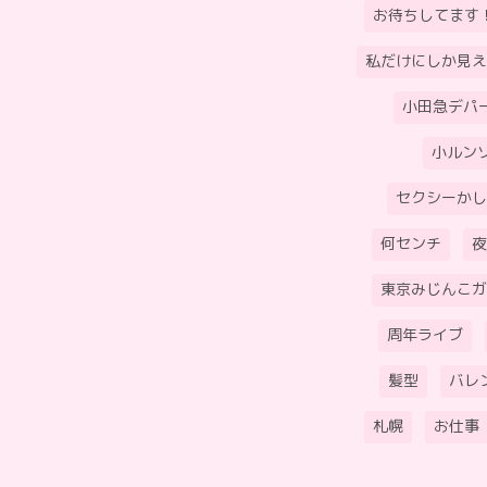
お待ちしてます
私だけにしか見え
小田急デパ
小ルン
セクシーかし
何センチ
夜
東京みじんこガ
周年ライブ
髪型
バレ
札幌
お仕事