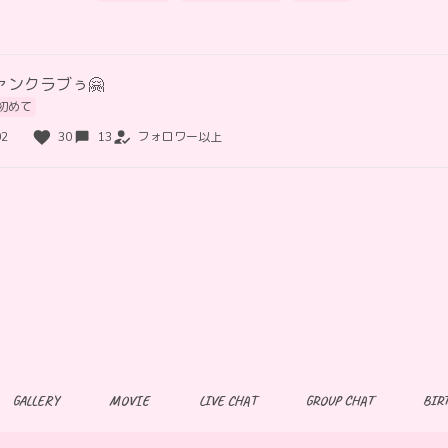
ァンクラブぅ🤗
初めて
02
30
13
フォロワー以上
GALLERY
MOVIE
LIVE CHAT
GROUP CHAT
BIR