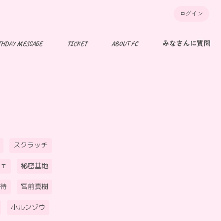
ログイン
THDAY MESSAGE
TICKET
ABOUT FC
みなさんに質問
スクラッチ
ェ
秘密基地
待
宮前真樹
小ルンゾウ