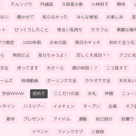
！
大ルンゾウ
内緒話
久保亜沙香
小林有子
期待
ない
聞かせて
知らなかった
みんな参加
お楽しみ
言
ート
びっくりしたこと
明るい気持ち
カラフル
素敵な場
ゾウ限定
1000年前
お米の話
明日のチェキ
初めて会う元
ら
特別だよ
見せちゃうよ！
珍しく大成功？！
アゴに光
文化
待ってます
おさーら
顔の何倍！？
こう見えて
ールズ
特典動画
ボーリング大会
カラオケ大会
矢沢あい
渋谷WWW
初めて
ここだけの話
お礼
仲間
ニュー
ンタイン
バスツアー
イメチェン
オープン
企画
オフ
歌手
プレゼント
アイドル
通販
自己紹介
自撮り
イベント
ファンクラブ
ご挨拶