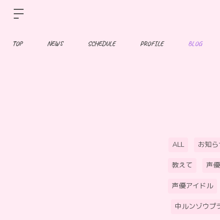
TOP
NEWS
SCHEDULE
PROFILE
BLOG
ALL
お知ら
教えて
声優
声優アイドル
中ルンゾウプ