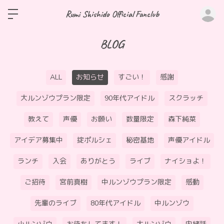
ロ
Rumi Shishido Official Fanclub
BLOG
ALL
お知らせ
すごい！
感謝
大ルンゾウプラン限定
90年代アイドル
スクラッチ
教えて
声優
お願い
数量限定
森下純菜
アイデア募集中
掟ポルシェ
秘密基地
声優アイドル
ランチ
入会
ありがとう
ライブ
ナイショよ！
ご招待
宮前真樹
中ルンゾウプラン限定
感動
先輩のライブ
80年代アイドル
中ルンゾウ