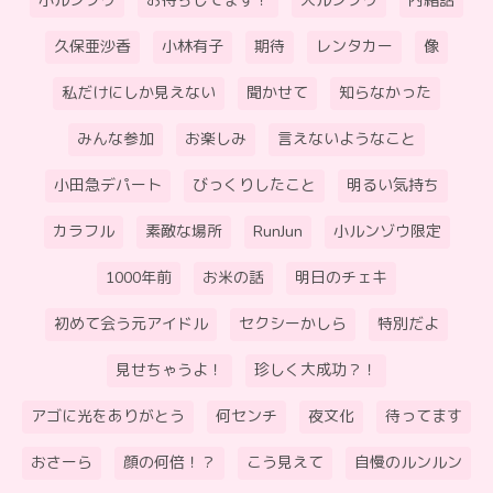
小ルンゾウ
お待ちしてます！
大ルンゾウ
内緒話
久保亜沙香
小林有子
期待
レンタカー
像
私だけにしか見えない
聞かせて
知らなかった
みんな参加
お楽しみ
言えないようなこと
小田急デパート
びっくりしたこと
明るい気持ち
カラフル
素敵な場所
RunJun
小ルンゾウ限定
1000年前
お米の話
明日のチェキ
初めて会う元アイドル
セクシーかしら
特別だよ
見せちゃうよ！
珍しく大成功？！
アゴに光をありがとう
何センチ
夜文化
待ってます
おさーら
顔の何倍！？
こう見えて
自慢のルンルン