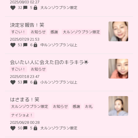
2025/08/03 02:27
32
5
大ルンゾウプラン限定
決定👗報告！笑
すごい！
お知らせ
感謝
大ルンゾウプラン限定
2025/07/29 21:53
53
6
中ルンゾウプラン以上
会いたい人に会えた日のキラキラ🌟
すごい！
お知らせ
2025/07/18 23:47
53
6
小ルンゾウプラン以上
はさまる！笑
大ルンゾウプラン限定
お知らせ
感謝
お礼
ナイショよ！
2025/06/28 00:28
50
5
大ルンゾウプラン限定