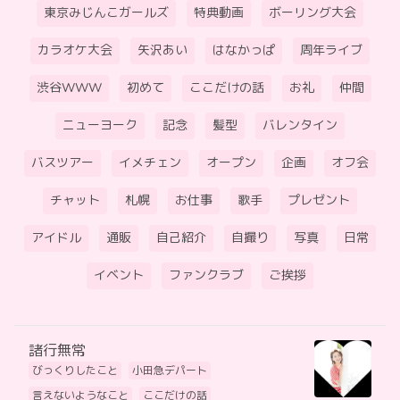
東京みじんこガールズ
特典動画
ボーリング大会
カラオケ大会
矢沢あい
はなかっぱ
周年ライブ
渋谷WWW
初めて
ここだけの話
お礼
仲間
ニューヨーク
記念
髪型
バレンタイン
バスツアー
イメチェン
オープン
企画
オフ会
チャット
札幌
お仕事
歌手
プレゼント
アイドル
通販
自己紹介
自撮り
写真
日常
イベント
ファンクラブ
ご挨拶
諸行無常
びっくりしたこと
小田急デパート
言えないようなこと
ここだけの話