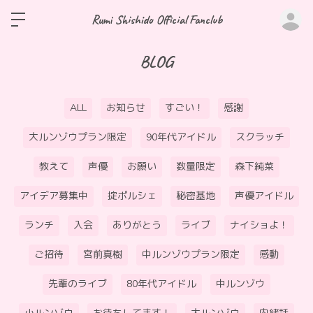
ロ
Rumi Shishido Official Fanclub
BLOG
ALL
お知らせ
すごい！
感謝
大ルンゾウプラン限定
90年代アイドル
スクラッチ
教えて
声優
お願い
数量限定
森下純菜
アイデア募集中
掟ポルシェ
秘密基地
声優アイドル
ランチ
入会
ありがとう
ライブ
ナイショよ！
ご招待
宮前真樹
中ルンゾウプラン限定
感動
先輩のライブ
80年代アイドル
中ルンゾウ