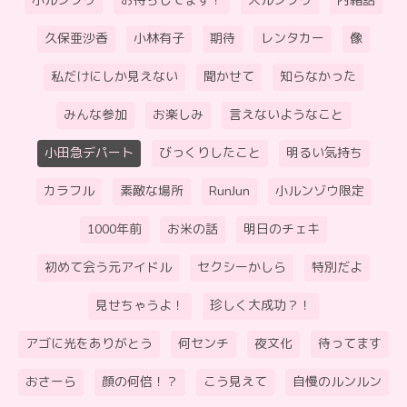
小ルンゾウ
お待ちしてます！
大ルンゾウ
内緒話
久保亜沙香
小林有子
期待
レンタカー
像
私だけにしか見えない
聞かせて
知らなかった
みんな参加
お楽しみ
言えないようなこと
小田急デパート
びっくりしたこと
明るい気持ち
カラフル
素敵な場所
RunJun
小ルンゾウ限定
1000年前
お米の話
明日のチェキ
初めて会う元アイドル
セクシーかしら
特別だよ
見せちゃうよ！
珍しく大成功？！
アゴに光をありがとう
何センチ
夜文化
待ってます
おさーら
顔の何倍！？
こう見えて
自慢のルンルン