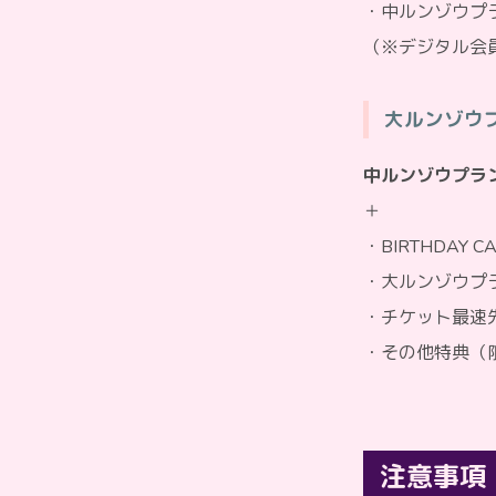
・中ルンゾウプ
（※デジタル会
大ルンゾウプ
中ルンゾウプラ
＋
・BIRTHDAY
・大ルンゾウプ
・チケット最速
・その他特典（
注意事項