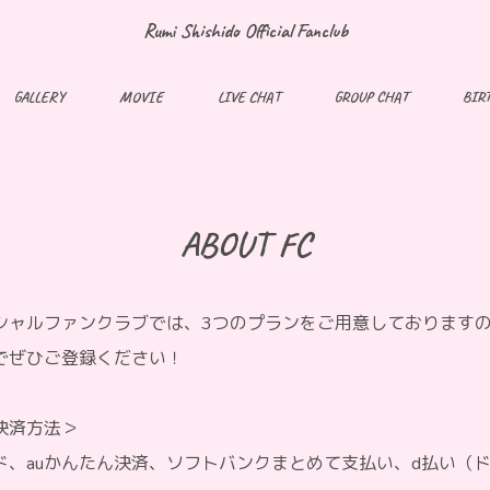
Rumi Shishido Official Fanclub
GALLERY
MOVIE
LIVE CHAT
GROUP CHAT
BIR
ABOUT FC
シャルファンクラブでは、3つのプランをご用意しております
でぜひご登録ください！
決済方法＞
ド、auかんたん決済、ソフトバンクまとめて支払い、d払い（