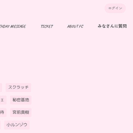
ログイン
THDAY MESSAGE
TICKET
ABOUT FC
みなさんに質問
スクラッチ
ェ
秘密基地
待
宮前真樹
小ルンゾウ