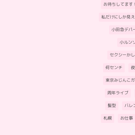
お待ちしてます
私だけにしか見え
小田急デパ
小ルン
セクシーかし
何センチ
夜
東京みじんこガ
周年ライブ
髪型
バレ
札幌
お仕事