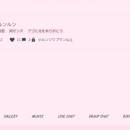
ルンルン
髪型
何センチ
アゴに光をありがとう
12
11
2
小ルンゾウプラン以上
GALLERY
MOVIE
LIVE CHAT
GROUP CHAT
BIR