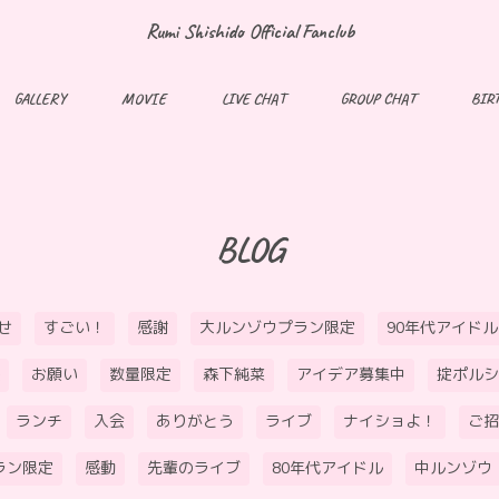
Rumi Shishido Official Fanclub
GALLERY
MOVIE
LIVE CHAT
GROUP CHAT
BIR
BLOG
せ
すごい！
感謝
大ルンゾウプラン限定
90年代アイドル
お願い
数量限定
森下純菜
アイデア募集中
掟ポルシ
ランチ
入会
ありがとう
ライブ
ナイショよ！
ご招
ラン限定
感動
先輩のライブ
80年代アイドル
中ルンゾウ