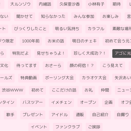
！
大ルンゾウ
内緒話
久保亜沙香
小林有子
期待
ない
聞かせて
知らなかった
みんな参加
お楽しみ
言
ート
びっくりしたこと
明るい気持ち
カラフル
素敵な場
ゾウ限定
1000年前
お米の話
明日のチェキ
初めて会う元
ら
特別だよ
見せちゃうよ！
珍しく大成功？！
アゴに光
文化
待ってます
おさーら
顔の何倍！？
こう見えて
ールズ
特典動画
ボーリング大会
カラオケ大会
矢沢あい
渋谷WWW
初めて
ここだけの話
お礼
仲間
ニュー
ンタイン
バスツアー
イメチェン
オープン
企画
オフ
歌手
プレゼント
アイドル
通販
自己紹介
自撮り
イベント
ファンクラブ
ご挨拶