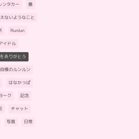
レンタカー
像
えないようなこと
所
RunJun
アイドル
をありがとう
自慢のルンルン
はなかっぱ
ヨーク
記念
会
チャット
写真
日常