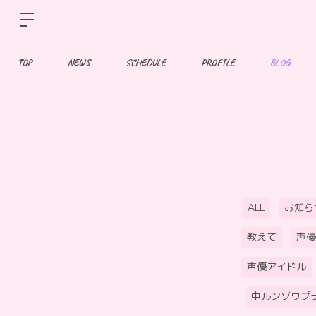
TOP
NEWS
SCHEDULE
PROFILE
BLOG
ALL
お知ら
教えて
声優
声優アイドル
中ルンゾウプ