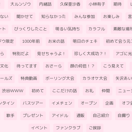
！
大ルンゾウ
内緒話
久保亜沙香
小林有子
期待
ない
聞かせて
知らなかった
みんな参加
お楽しみ
言
ート
びっくりしたこと
明るい気持ち
カラフル
素敵な場
ゾウ限定
1000年前
お米の話
明日のチェキ
初めて会う元
ら
特別だよ
見せちゃうよ！
珍しく大成功？！
アゴに光
文化
待ってます
おさーら
顔の何倍！？
こう見えて
ールズ
特典動画
ボーリング大会
カラオケ大会
矢沢あい
渋谷WWW
初めて
ここだけの話
お礼
仲間
ニュー
ンタイン
バスツアー
イメチェン
オープン
企画
オフ
歌手
プレゼント
アイドル
通販
自己紹介
自撮り
イベント
ファンクラブ
ご挨拶