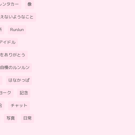
レンタカー
像
えないようなこと
所
RunJun
アイドル
をありがとう
自慢のルンルン
はなかっぱ
ヨーク
記念
会
チャット
写真
日常