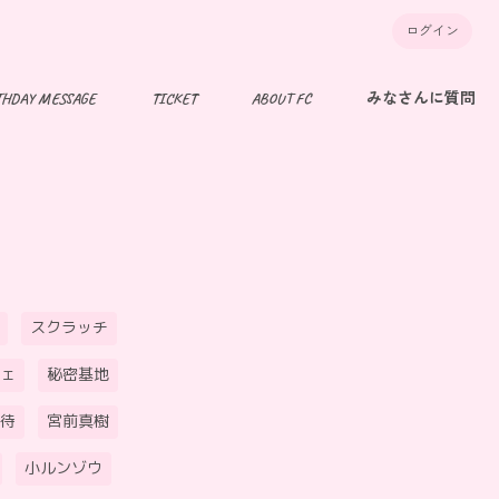
ログイン
THDAY MESSAGE
TICKET
ABOUT FC
みなさんに質問
スクラッチ
ェ
秘密基地
待
宮前真樹
小ルンゾウ