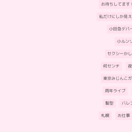
お待ちしてます
私だけにしか見え
小田急デパ
小ルン
セクシーかし
何センチ
夜
東京みじんこガ
周年ライブ
髪型
バレ
札幌
お仕事