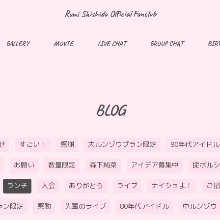
Rumi Shishido Official Fanclub
GALLERY
MOVIE
LIVE CHAT
GROUP CHAT
BIR
BLOG
せ
すごい！
感謝
大ルンゾウプラン限定
90年代アイドル
お願い
数量限定
森下純菜
アイデア募集中
掟ポルシ
ランチ
入会
ありがとう
ライブ
ナイショよ！
ご招
ラン限定
感動
先輩のライブ
80年代アイドル
中ルンゾウ