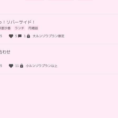
っ！リバーサイド！
保亜沙香
ランチ
内緒話
15
5
1
大ルンゾウプラン限定
合わせ
35
11
小ルンゾウプラン以上