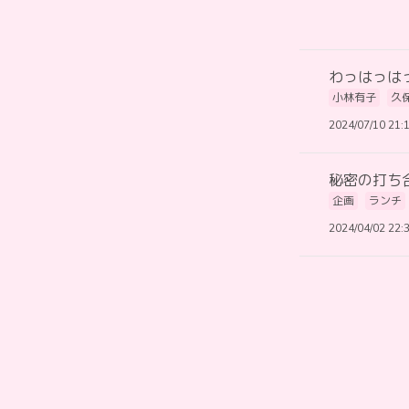
わっはっは
小林有子
久
2024/07/10 21:
秘密の打ち
企画
ランチ
2024/04/02 22: