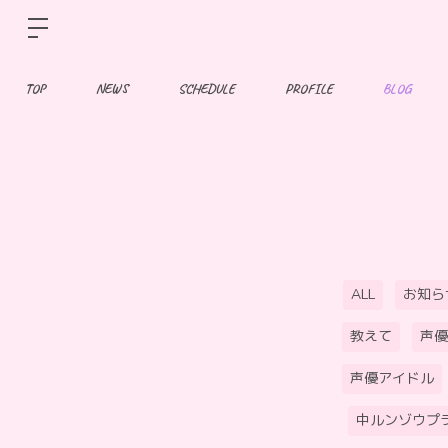
TOP
NEWS
SCHEDULE
PROFILE
BLOG
ALL
お知ら
教えて
声優
声優アイドル
中ルンゾウプ