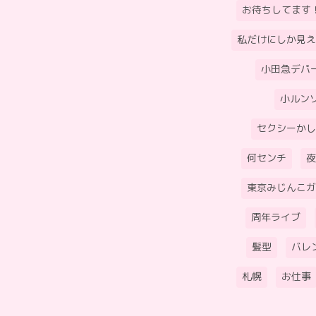
お待ちしてます
私だけにしか見え
小田急デパ
小ルン
セクシーかし
何センチ
夜
東京みじんこガ
周年ライブ
髪型
バレ
札幌
お仕事