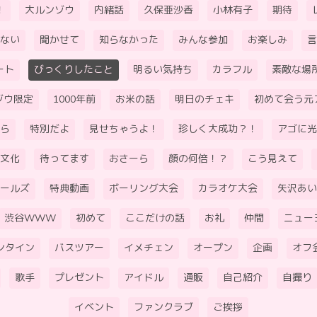
！
大ルンゾウ
内緒話
久保亜沙香
小林有子
期待
ない
聞かせて
知らなかった
みんな参加
お楽しみ
言
ート
びっくりしたこと
明るい気持ち
カラフル
素敵な場
ゾウ限定
1000年前
お米の話
明日のチェキ
初めて会う元
ら
特別だよ
見せちゃうよ！
珍しく大成功？！
アゴに光
文化
待ってます
おさーら
顔の何倍！？
こう見えて
ールズ
特典動画
ボーリング大会
カラオケ大会
矢沢あい
渋谷WWW
初めて
ここだけの話
お礼
仲間
ニュー
ンタイン
バスツアー
イメチェン
オープン
企画
オフ
歌手
プレゼント
アイドル
通販
自己紹介
自撮り
イベント
ファンクラブ
ご挨拶