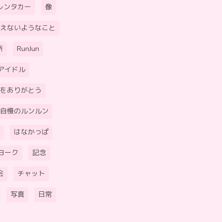
レンタカー
像
えないようなこと
所
RunJun
アイドル
をありがとう
自慢のルンルン
はなかっぱ
ヨーク
記念
会
チャット
写真
日常