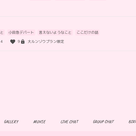
と
小田急デパート
言えないようなこと
ここだけの話
34
9
大ルンゾウプラン限定
GALLERY
MOVIE
LIVE CHAT
GROUP CHAT
BIR