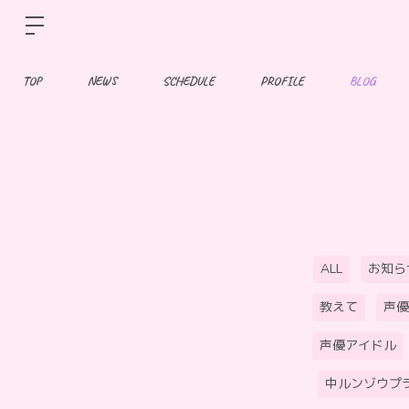
TOP
NEWS
SCHEDULE
PROFILE
BLOG
ALL
お知ら
教えて
声優
声優アイドル
中ルンゾウプ