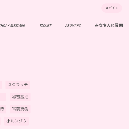
ログイン
THDAY MESSAGE
TICKET
ABOUT FC
みなさんに質問
スクラッチ
ェ
秘密基地
待
宮前真樹
小ルンゾウ