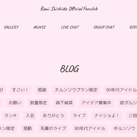
Rumi Shishido Official Fanclub
GALLERY
MOVIE
LIVE CHAT
GROUP CHAT
BIR
BLOG
せ
すごい！
感謝
大ルンゾウプラン限定
90年代アイドル
お願い
数量限定
森下純菜
アイデア募集中
掟ポルシ
ランチ
入会
ありがとう
ライブ
ナイショよ！
ご招
ラン限定
感動
先輩のライブ
80年代アイドル
中ルンゾウ