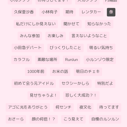
小ルンゾウ
お待ちしてます！
大ルンゾウ
内緒話
久保亜沙香
小林有子
期待
レンタカー
像
私だけにしか見えない
聞かせて
知らなかった
みんな参加
お楽しみ
言えないようなこと
小田急デパート
びっくりしたこと
明るい気持ち
カラフル
素敵な場所
RunJun
小ルンゾウ限定
1000年前
お米の話
明日のチェキ
初めて会う元アイドル
セクシーかしら
特別だよ
見せちゃうよ！
珍しく大成功？！
アゴに光をありがとう
何センチ
夜文化
待ってます
おさーら
顔の何倍！？
こう見えて
自慢のルンルン