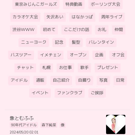
東京みじんこガールズ
特典動画
ボーリング大会
カラオケ大会
矢沢あい
はなかっぱ
周年ライブ
渋谷WWW
初めて
ここだけの話
お礼
仲間
ニューヨーク
記念
髪型
バレンタイン
バスツアー
イメチェン
オープン
企画
オフ会
チャット
札幌
お仕事
歌手
プレゼント
アイドル
通販
自己紹介
自撮り
写真
日常
イベント
ファンクラブ
ご挨拶
象とむふふ
90年代アイドル
森下純菜
像
2024/05/20 02:01