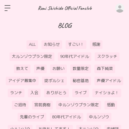
ロ
Rumi Shishido Official Fanclub
BLOG
ALL
お知らせ
すごい！
感謝
大ルンゾウプラン限定
90年代アイドル
スクラッチ
教えて
声優
お願い
数量限定
森下純菜
アイデア募集中
掟ポルシェ
秘密基地
声優アイドル
ランチ
入会
ありがとう
ライブ
ナイショよ！
ご招待
宮前真樹
中ルンゾウプラン限定
感動
先輩のライブ
80年代アイドル
中ルンゾウ