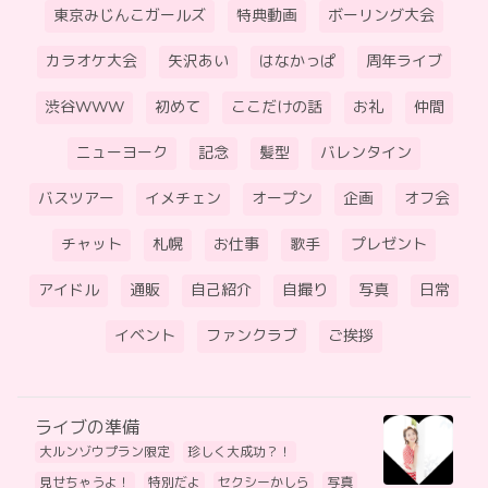
東京みじんこガールズ
特典動画
ボーリング大会
カラオケ大会
矢沢あい
はなかっぱ
周年ライブ
渋谷WWW
初めて
ここだけの話
お礼
仲間
ニューヨーク
記念
髪型
バレンタイン
バスツアー
イメチェン
オープン
企画
オフ会
チャット
札幌
お仕事
歌手
プレゼント
アイドル
通販
自己紹介
自撮り
写真
日常
イベント
ファンクラブ
ご挨拶
ライブの準備
大ルンゾウプラン限定
珍しく大成功？！
見せちゃうよ！
特別だよ
セクシーかしら
写真