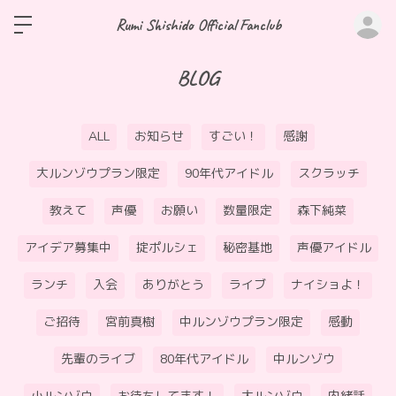
ロ
Rumi Shishido Official Fanclub
BLOG
ALL
お知らせ
すごい！
感謝
大ルンゾウプラン限定
90年代アイドル
スクラッチ
教えて
声優
お願い
数量限定
森下純菜
アイデア募集中
掟ポルシェ
秘密基地
声優アイドル
ランチ
入会
ありがとう
ライブ
ナイショよ！
ご招待
宮前真樹
中ルンゾウプラン限定
感動
先輩のライブ
80年代アイドル
中ルンゾウ