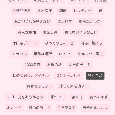
小ルンゾウ
お待ちしてます！
大ルンゾウ
内緒話
久保亜沙香
小林有子
期待
レンタカー
像
私だけにしか見えない
聞かせて
知らなかった
みんな参加
お楽しみ
言えないようなこと
小田急デパート
びっくりしたこと
明るい気持ち
カラフル
素敵な場所
RunJun
小ルンゾウ限定
1000年前
お米の話
明日のチェキ
初めて会う元アイドル
セクシーかしら
特別だよ
見せちゃうよ！
珍しく大成功？！
アゴに光をありがとう
何センチ
夜文化
待ってます
おさーら
顔の何倍！？
こう見えて
自慢のルンルン