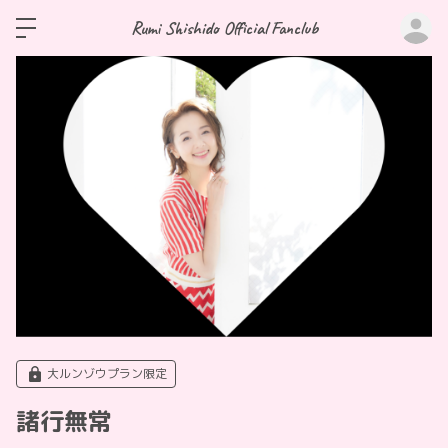
ロ
Rumi Shishido Official Fanclub
大ルンゾウプラン限定
諸行無常