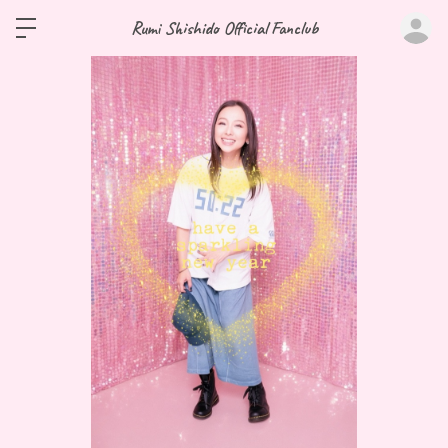
ロ
Rumi Shishido Official Fanclub