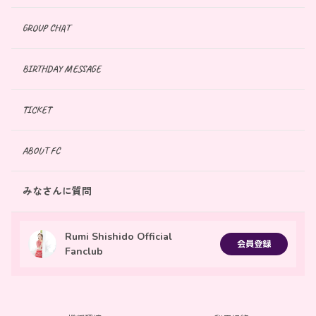
GROUP CHAT
BIRTHDAY MESSAGE
TICKET
ABOUT FC
みなさんに質問
Rumi Shishido Official
会員登録
Fanclub