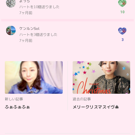
よっち
ハートを10個送りました
10
7ヶ月前
ケンルンSol
ハートを3個送りました
3
7ヶ月前
新しい記事
過去の記事
ふぁふぁふぁ
メリークリスマスイヴ🎄