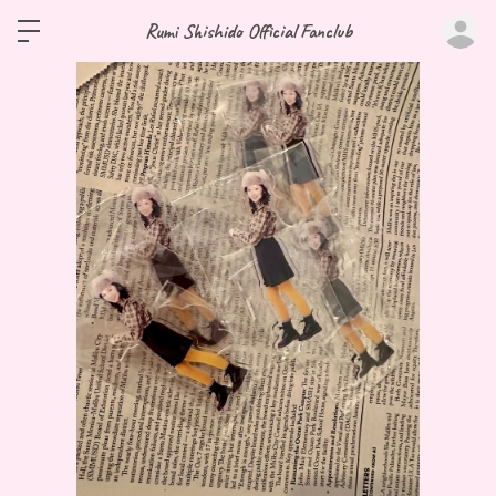
ロ
Rumi Shishido Official Fanclub