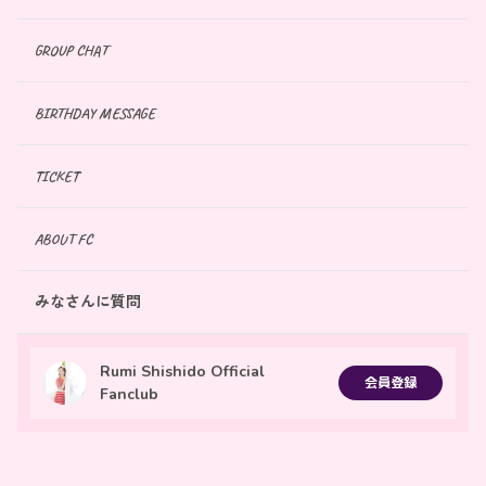
GROUP CHAT
BIRTHDAY MESSAGE
TICKET
ABOUT FC
みなさんに質問
Rumi Shishido Official
会員登録
Fanclub