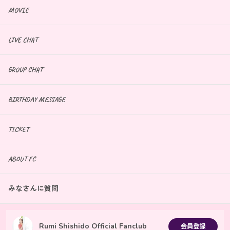
MOVIE
LIVE CHAT
GROUP CHAT
BIRTHDAY MESSAGE
TICKET
ABOUT FC
みなさんに質問
Rumi Shishido Official Fanclub
会員登録