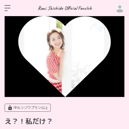
ロ
Rumi Shishido Official Fanclub
中ルンゾウプラン以上
え？！私だけ？