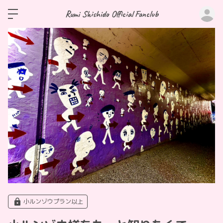
ロ
Rumi Shishido Official Fanclub
小ルンゾウプラン以上