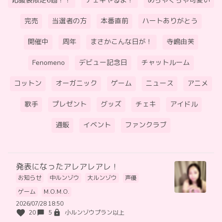
応援袋限定6個！！
チェキやるよ！
めちゃくちゃ可愛い
完売
当選者の方
本番直前
ハートありがとう
開催中
周年
まさかこんな日が！
寺嶋由芙
Fenomeno
デビュー記念日
チャットルーム
コットン
オーガニック
ゲーム
ニュース
アニメ
歌手
プレゼント
グッズ
チェキ
アイドル
通販
イベント
ファンクラブ
発表になったアレアレアレ！
お知らせ
中ルンゾウ
大ルンゾウ
声優
ゲーム
M.O.M.O.
2026/07/28 18:50
20
5
小ルンゾウプラン以上