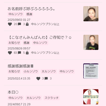
お名前呼ぶ呼ぶふふふふふ。
中ルンゾウ
感謝
2025/09/03 01:27
20
3
中ルンゾウプラン以上
【こなさんみんばんわ】ご存知で？☺️
お知らせ
感謝
中ルンゾウ
2025/08/26 09:57
83
5
中ルンゾウプラン以上
感謝感謝感謝🍫
お知らせ
小ルンゾウ
大ルンゾウ
中ルンゾウ
2025/02/14 15:35
3
3
本日🌕
中ルンゾウ
大ルンゾウ
スクラッチ
2024/09/17 21:29