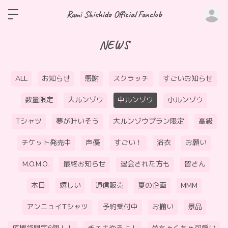
ロ
Rumi Shishido Official Fanclub
NEWS
ALL
お知らせ
感謝
スクラッチ
すごいお知らせ
数量限定
大ルンゾウ
中ルンゾウ
小ルンゾウ
Tシャツ
夢が叶いそう
大ルンゾウプラン限定
高級
チケット発売中
声優
すごい！
浴衣
お願い
M.O.M.O.
最終お知らせ
退会された方も
皆さん
本日
嬉しい
通信販売
夏の企画
MMM
アンニュイTシャツ
予約受付中
お揃い
景品