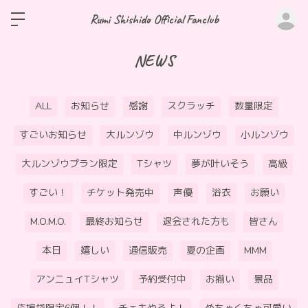
ロ
Rumi Shishido Official Fanclub
NEWS
ALL
お知らせ
感謝
スクラッチ
数量限定
すごいお知らせ
大ルンゾウ
中ルンゾウ
小ルンゾウ
大ルンゾウプラン限定
Tシャツ
夢が叶いそう
高級
すごい！
チケット発売中
声優
浴衣
お願い
M.O.M.O.
最終お知らせ
退会された方も
皆さん
本日
嬉しい
通信販売
夏の企画
MMM
アンニュイTシャツ
予約受付中
お揃い
景品