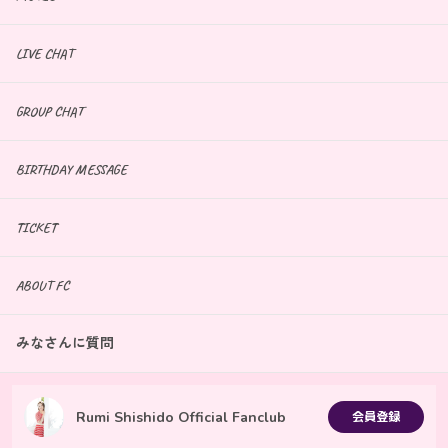
LIVE CHAT
GROUP CHAT
BIRTHDAY MESSAGE
TICKET
ABOUT FC
みなさんに質問
Rumi Shishido Official Fanclub
会員登録