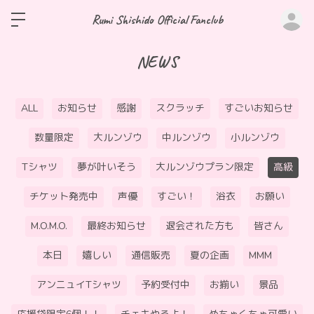
ロ
Rumi Shishido Official Fanclub
NEWS
ALL
お知らせ
感謝
スクラッチ
すごいお知らせ
数量限定
大ルンゾウ
中ルンゾウ
小ルンゾウ
Tシャツ
夢が叶いそう
大ルンゾウプラン限定
高級
チケット発売中
声優
すごい！
浴衣
お願い
M.O.M.O.
最終お知らせ
退会された方も
皆さん
本日
嬉しい
通信販売
夏の企画
MMM
アンニュイTシャツ
予約受付中
お揃い
景品