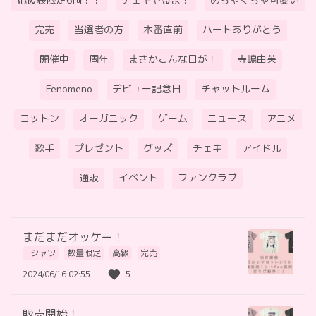
応援袋限定6個！！
チェキやるよ！
めちゃくちゃ可愛い
完売
当選者の方
本番直前
ハートありがとう
開催中
周年
まさかこんな日が！
寺嶋由芙
Fenomeno
デビュー記念日
チャットルーム
コットン
オーガニック
ゲーム
ニュース
アニメ
歌手
プレゼント
グッズ
チェキ
アイドル
通販
イベント
ファンクラブ
まだまだオッケー！
Tシャツ
数量限定
高級
完売
2024/06/16 02:55
5
販売開始！