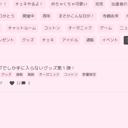
！！
チェキやるよ！
めちゃくちゃ可愛い
完売
当選者の
りがとう
開催中
周年
まさかこんな日が！
寺嶋由芙
チャットルーム
コットン
オーガニック
ゲーム
ニュ
レゼント
グッズ
チェキ
アイドル
通販
イベント
ブでしか手に入らないグッズ第１弾！
グッズ
通販
高級
オーガニック
コットン
数量限定
07
12
2