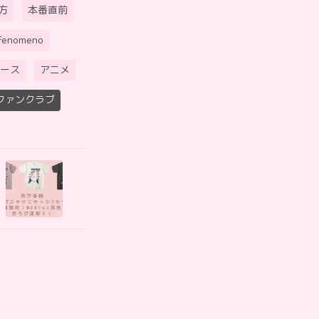
方
本番直前
Fenomeno
ース
アニメ
ファンクラブ