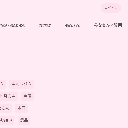
ログイン
THDAY MESSAGE
TICKET
ABOUT FC
みなさんに質問
ウ
中ルンゾウ
ト発売中
声優
皆さん
本日
お揃い
景品