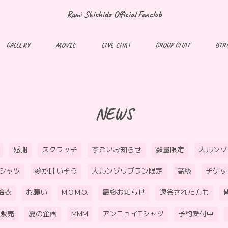
Rumi Shishido Official Fanclub
GALLERY
MOVIE
LIVE CHAT
GROUP CHAT
BIR
NEWS
感謝
スクラッチ
すごいお知らせ
数量限定
大ルンゾ
Tシャツ
夢が叶いそう
大ルンゾウプラン限定
高級
チケッ
浴衣
お願い
M.O.M.O.
最終お知らせ
退会された方も
販売
夏の企画
MMM
アンニュイTシャツ
予約受付中