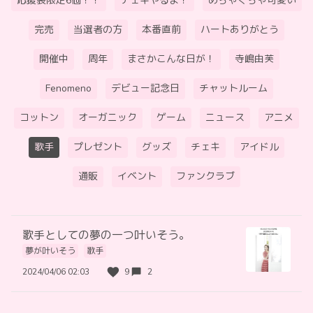
応援袋限定6個！！
チェキやるよ！
めちゃくちゃ可愛い
完売
当選者の方
本番直前
ハートありがとう
開催中
周年
まさかこんな日が！
寺嶋由芙
Fenomeno
デビュー記念日
チャットルーム
コットン
オーガニック
ゲーム
ニュース
アニメ
歌手
プレゼント
グッズ
チェキ
アイドル
通販
イベント
ファンクラブ
歌手としての夢の一つ叶いそう。
夢が叶いそう
歌手
2024/04/06 02:03
9
2