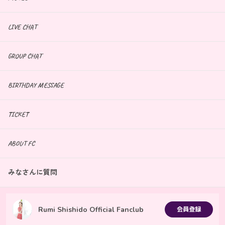
LIVE CHAT
GROUP CHAT
BIRTHDAY MESSAGE
TICKET
ABOUT FC
みなさんに質問
Rumi Shishido Official Fanclub
会員登録