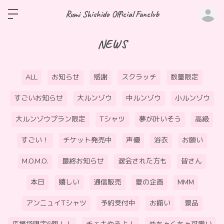
ロ
Rumi Shishido Official Fanclub
NEWS
ALL
お知らせ
感謝
スクラッチ
数量限定
すごいお知らせ
大ルンゾウ
中ルンゾウ
小ルンゾウ
大ルンゾウプラン限定
Tシャツ
夢が叶いそう
高級
すごい！
チケット発売中
声優
浴衣
お願い
M.O.M.O.
最終お知らせ
退会された方も
皆さん
本日
嬉しい
通信販売
夏の企画
MMM
アンニュイTシャツ
予約受付中
お揃い
景品