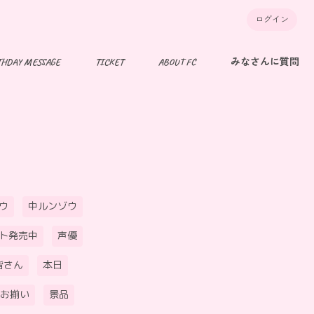
ログイン
THDAY MESSAGE
TICKET
ABOUT FC
みなさんに質問
ウ
中ルンゾウ
ト発売中
声優
皆さん
本日
お揃い
景品