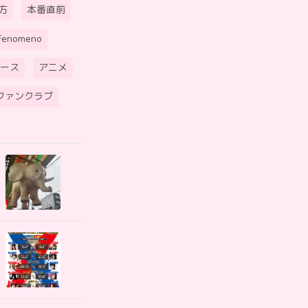
方
本番直前
Fenomeno
ース
アニメ
ファンクラブ