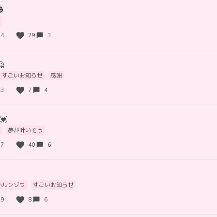

44
29
3

すごいお知らせ
感謝
43
7
4
💓
夢が叶いそう
37
40
6
小ルンゾウ
すごいお知らせ
29
8
6