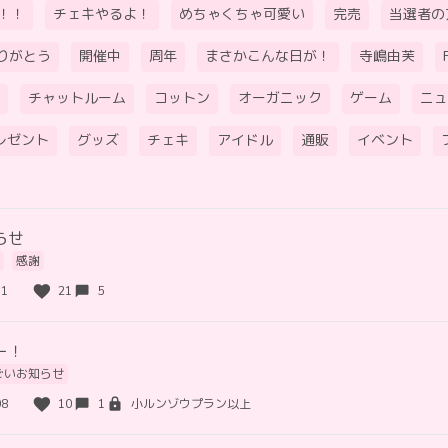
！！
チェキやるよ！
めちゃくちゃ可愛い
完売
当選者の
りがとう
開催中
周年
まさかこんな日が！
寺嶋由芙
チャットルーム
コットン
オーガニック
ゲーム
ニュ
レゼント
グッズ
チェキ
アイドル
通販
イベント
らせ
感謝
31
21
5
ー！
ごいお知らせ
08
10
1
小ルンゾウプラン以上