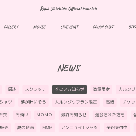
Rumi Shishido Official Fanclub
GALLERY
MOVIE
LIVE CHAT
GROUP CHAT
BIR
NEWS
感謝
スクラッチ
すごいお知らせ
数量限定
大ルンゾ
Tシャツ
夢が叶いそう
大ルンゾウプラン限定
高級
チケッ
浴衣
お願い
M.O.M.O.
最終お知らせ
退会された方も
販売
夏の企画
MMM
アンニュイTシャツ
予約受付中