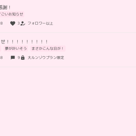
感謝！
すごいお知らせ
38
3
フォロワー以上
らせ！！！！！！！！！
夢が叶いそう
まさかこんな日が！
48
9
大ルンゾウプラン限定