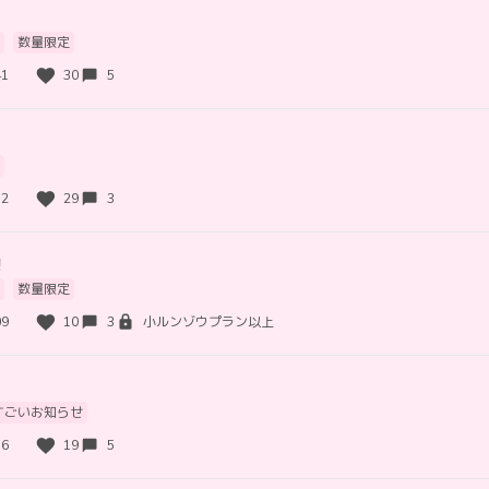
数量限定
41
30
5
52
29
3
！
数量限定
09
10
3
小ルンゾウプラン以上
すごいお知らせ
16
19
5