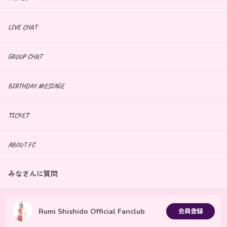
LIVE CHAT
GROUP CHAT
BIRTHDAY MESSAGE
TICKET
ABOUT FC
みなさんに質問
Rumi Shishido Official Fanclub
会員登録