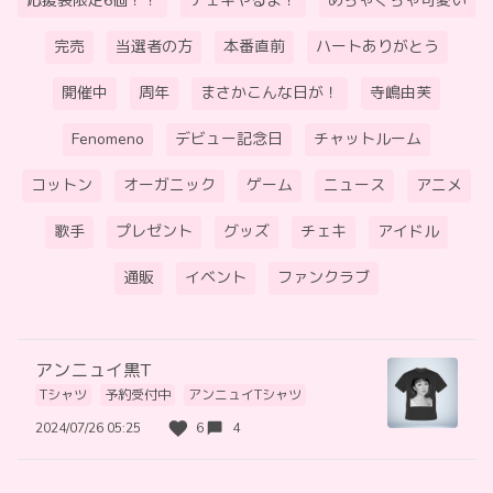
応援袋限定6個！！
チェキやるよ！
めちゃくちゃ可愛い
完売
当選者の方
本番直前
ハートありがとう
開催中
周年
まさかこんな日が！
寺嶋由芙
Fenomeno
デビュー記念日
チャットルーム
コットン
オーガニック
ゲーム
ニュース
アニメ
歌手
プレゼント
グッズ
チェキ
アイドル
通販
イベント
ファンクラブ
アンニュイ黒T
Tシャツ
予約受付中
アンニュイTシャツ
2024/07/26 05:25
6
4