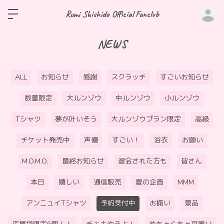
ロ
Rumi Shishido Official Fanclub
NEWS
ALL
お知らせ
感謝
スクラッチ
すごいお知らせ
数量限定
大ルンゾウ
中ルンゾウ
小ルンゾウ
Tシャツ
夢が叶いそう
大ルンゾウプラン限定
高級
チケット発売中
声優
すごい！
浴衣
お願い
M.O.M.O.
最終お知らせ
退会された方も
皆さん
本日
嬉しい
通信販売
夏の企画
MMM
アンニュイTシャツ
予約受付中
お揃い
景品