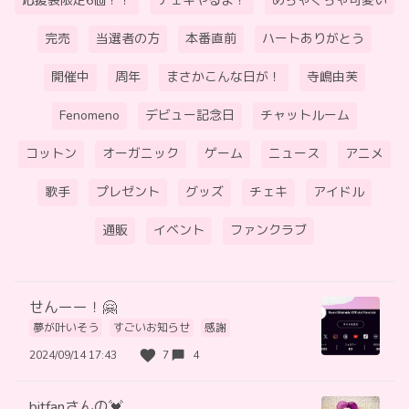
応援袋限定6個！！
チェキやるよ！
めちゃくちゃ可愛い
完売
当選者の方
本番直前
ハートありがとう
開催中
周年
まさかこんな日が！
寺嶋由芙
Fenomeno
デビュー記念日
チャットルーム
コットン
オーガニック
ゲーム
ニュース
アニメ
歌手
プレゼント
グッズ
チェキ
アイドル
通販
イベント
ファンクラブ
せんーー！🤗
夢が叶いそう
すごいお知らせ
感謝
2024/09/14 17:43
7
4
bitfanさんの💓