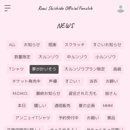
ロ
Rumi Shishido Official Fanclub
NEWS
ALL
お知らせ
感謝
スクラッチ
すごいお知らせ
数量限定
大ルンゾウ
中ルンゾウ
小ルンゾウ
Tシャツ
夢が叶いそう
大ルンゾウプラン限定
高級
チケット発売中
声優
すごい！
浴衣
お願い
M.O.M.O.
最終お知らせ
退会された方も
皆さん
本日
嬉しい
通信販売
夏の企画
MMM
アンニュイTシャツ
予約受付中
お揃い
景品