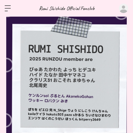
ロ
Rumi Shishido Official Fanclub