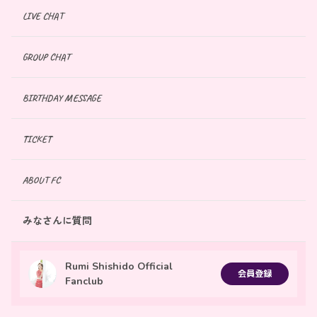
LIVE CHAT
GROUP CHAT
BIRTHDAY MESSAGE
TICKET
ABOUT FC
みなさんに質問
Rumi Shishido Official
会員登録
Fanclub