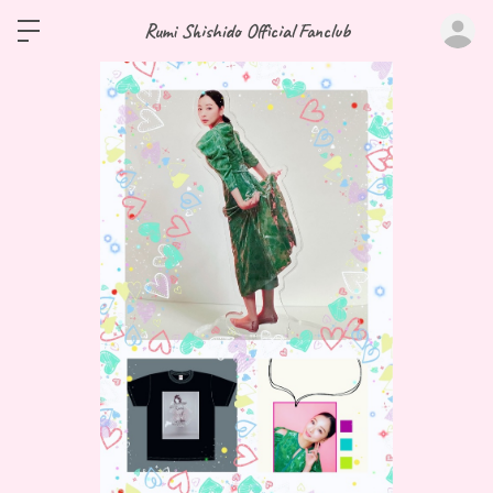
ロ
Rumi Shishido Official Fanclub