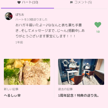
ハート
(10)
コメント
(5)
ぽちお
ハートを10個送りました
おハガキ届いたよー♪ななんと表も裏も手書
き…そしてメッセージまで…じ〜ん(感動中)…あ
10
りがとうございます家宝にします！！！
1年前
新しい記事
過去の記事
へるしぃ🌸
1周年記念！特典の送り先。