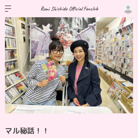
ロ
Rumi Shishido Official Fanclub
マル秘話！！