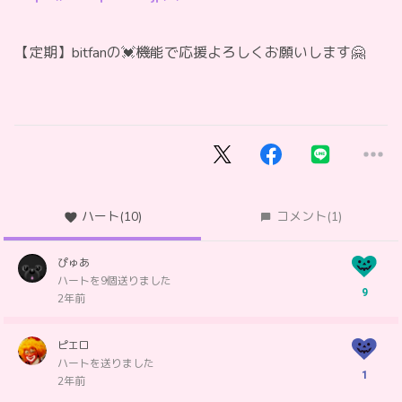
【定期】bitfanの💓機能で応援よろしくお願いします🤗
ハート
(10)
コメント
(1)
ぴゅあ
ハートを9個送りました
9
2年前
ピエロ
ハートを送りました
1
2年前