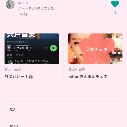
よっち
ハートを5個送りました
5
2年前
新しい記事
過去の記事
なにごとー！🤗
bitfanさん限定チェキ
TOP
NEWS