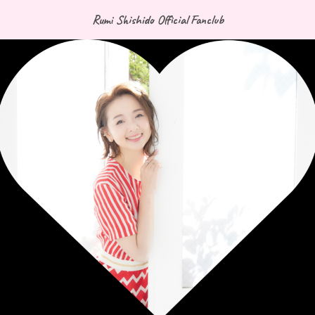
Rumi Shishido Official Fanclub