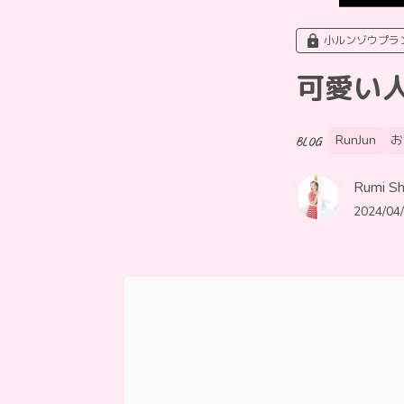
小ルンゾウプラ
可愛い
RunJun
お
BLOG
Rumi Shi
2024/04/