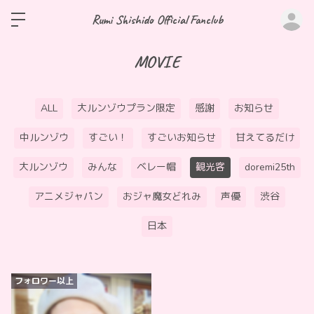
ロ
Rumi Shishido Official Fanclub
MOVIE
ALL
大ルンゾウプラン限定
感謝
お知らせ
中ルンゾウ
すごい！
すごいお知らせ
甘えてるだけ
大ルンゾウ
みんな
ベレー帽
観光客
doremi25th
アニメジャパン
おジャ魔女どれみ
声優
渋谷
日本
フォロワー以上