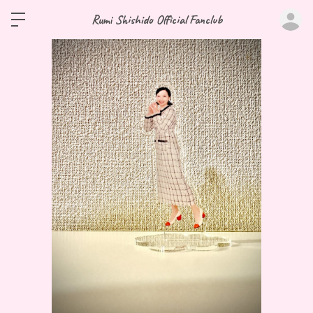
ロ
Rumi Shishido Official Fanclub