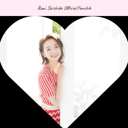
Rumi Shishido Official Fanclub