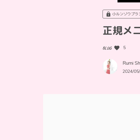
小ルンゾウプラ
正規メ
5
BLOG
Rumi Shi
2024/05/